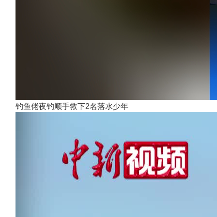
钓鱼佬夜钓顺手救下2名落水少年