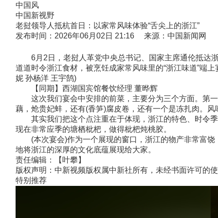
中国风
中国新视野
老挝领导人抵杭首日：以家常风味体验“舌尖上的浙江”
发布时间：2026年06月02日 21:16 来源：中国新闻网
6月2日，老挝人革党中央总书记、国家主席通伦抵达浙
道道时令浙江食材，被烹饪成家常风味里的“浙江味道”端
妮 孙杨洋 王宇鹄)
【同期】西湖国宾馆餐饮经理 董晔辉
这次我们宴会中安排的前菜，主要分为三个方面。第一个
藕，炝贵妃蚌，还有(香笋)腐皮卷，还有一个是冻扎肉。
其实我们把这个点注重在于体现，浙江的特色、时令季节
现在非常应季的塘栖枇杷，做得枇杷炖桃胶。
(本次宴会)作为一个展现的窗口，浙江的物产非常富饶
地将浙江的深厚的文化底蕴展现给大家。
责任编辑：【叶攀】
版权声明：中新视频版权属中新社所有，未经书面许可的使
特别推荐