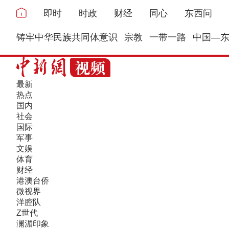
即时
时政
财经
同心
东西问
铸牢中华民族共同体意识
宗教
一带一路
中国—
最新
热点
国内
社会
国际
军事
文娱
体育
财经
港澳台侨
微视界
洋腔队
Z世代
澜湄印象