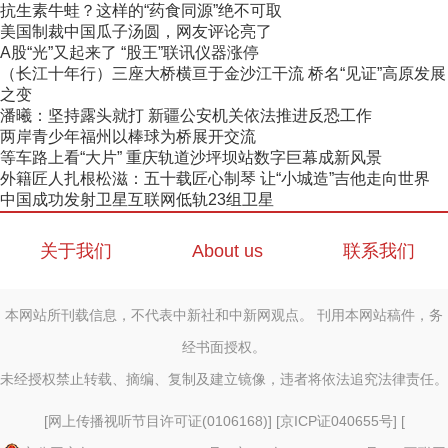
抗生素牛蛙？这样的“药食同源”绝不可取
美国制裁中国瓜子汤圆，网友评论亮了
A股“光”又起来了 “股王”联讯仪器涨停
（长江十年行）三座大桥横亘于金沙江干流 桥名“见证”高原发展
之变
潘曦：坚持露头就打 新疆公安机关依法推进反恐工作
两岸青少年福州以棒球为桥展开交流
等车路上看“大片” 重庆轨道沙坪坝站数字巨幕成新风景
外籍匠人扎根松滋：五十载匠心制琴 让“小城造”吉他走向世界
中国成功发射卫星互联网低轨23组卫星
关于我们
About us
联系我们
本网站所刊载信息，不代表中新社和中新网观点。 刊用本网站稿件，务
经书面授权。
未经授权禁止转载、摘编、复制及建立镜像，违者将依法追究法律责任。
[
网上传播视听节目许可证(0106168)
] [
京ICP证040655号
] [