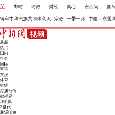
即时
时政
财经
同心
东西问
国
铸牢中华民族共同体意识
宗教
一带一路
中国—东盟
最新
热点
国内
社会
国际
军事
文娱
体育
财经
港澳台侨
微视界
洋腔队
Z世代
澜湄印象