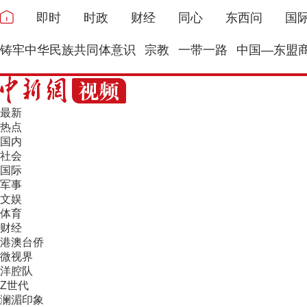
即时
时政
财经
同心
东西问
国
铸牢中华民族共同体意识
宗教
一带一路
中国—东盟
最新
热点
国内
社会
国际
军事
文娱
体育
财经
港澳台侨
微视界
洋腔队
Z世代
澜湄印象