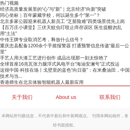
热门视频
经济高质量发展里的“心”与“新”｜北京经济“向新”突破
同心坐标｜百年蒙藏学校，何以诞生多个“第一”？
北京多家公园迎来机器人新员工 “乏脏险难”四类场景优先上岗
【百万庄小课堂】三伏天蚊虫叮咬止痒存误区 医生提醒勿乱
用“土法”
中传王牌专业取消艺考，释放什么信号？
重庆忠县配备1200余个手摇报警器 打通预警信息传递“最后一公
里”
手艺人用大漆工艺进行创作 成品出现那一刻太惊艳了
全球首座16兆瓦张力腿浮式风电平台“海油安澜号”正式投运
这很中国·科技在场丨戈壁里的蓝色“向日葵”：在米桑油田，中国
技术与当...
香港师生在北京体验智能机器人最新应用
关于我们
About us
联系我们
本网站所刊载信息，不代表中新社和中新网观点。 刊用本网站稿件，务
经书面授权。