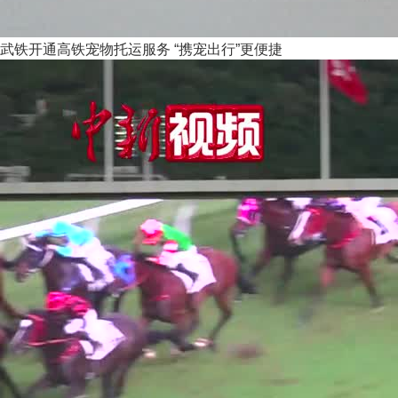
武铁开通高铁宠物托运服务 “携宠出行”更便捷