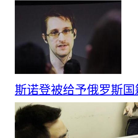
斯诺登被给予俄罗斯国