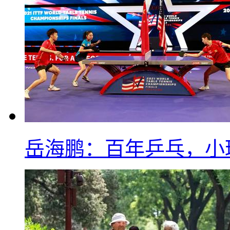
岳海鹏：百年乒乓，小