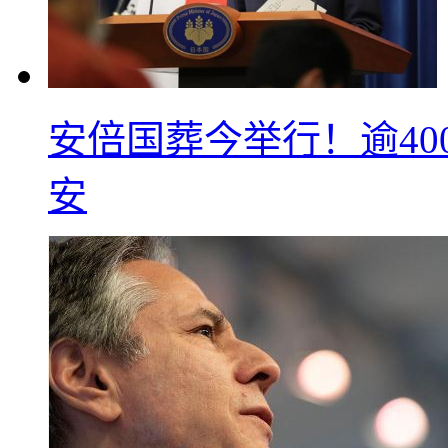
安倍国葬今举行！逾40
安