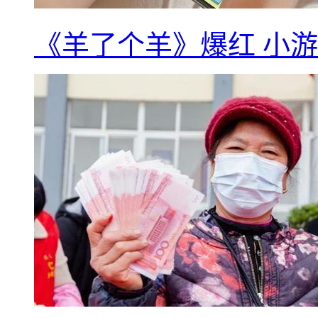
《羊了个羊》爆红 小