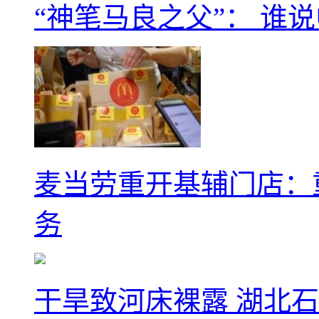
“神笔马良之父”： 谁
麦当劳重开基辅门店：
务
干旱致河床裸露 湖北