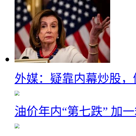
外媒：疑靠内幕炒股，
油价年内“第七跌” 加一