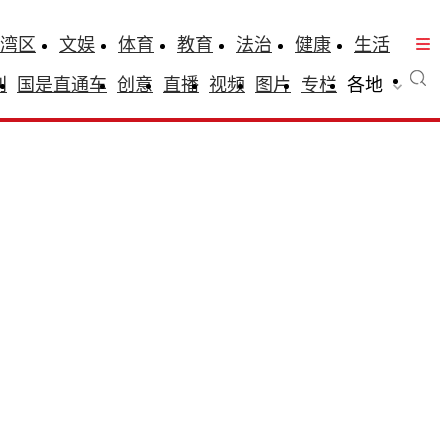
湾区
文娱
体育
教育
法治
健康
生活
刊
国是直通车
创意
直播
视频
图片
专栏
各地