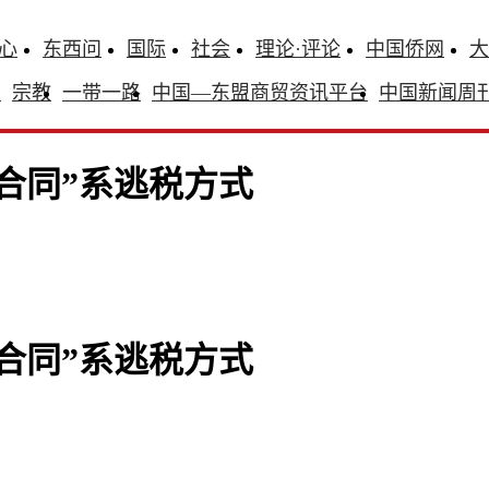
心
东西问
国际
社会
理论·评论
中国侨网
大
识
宗教
一带一路
中国—东盟商贸资讯平台
中国新闻周
合同”系逃税方式
合同”系逃税方式