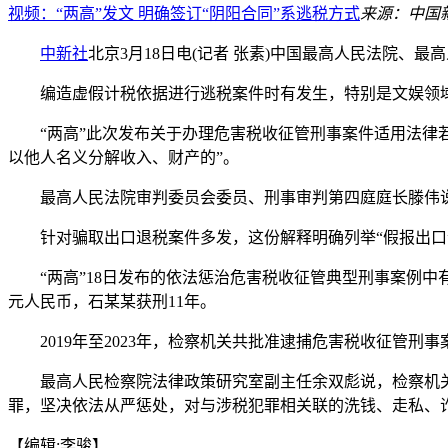
视频：“两高”发文 明确签订“阴阳合同”系逃税方式
来源：中国
中新社
北京3月18日电(记者 张素)中国最高人民法院、
编造虚假计税依据进行逃税案件时有发生，特别是文娱领域发
“两高”此次发布关于办理危害税收征管刑事案件适用法律若干
以他人名义分解收入、财产的”。
最高人民法院审判委员会委员、刑事审判第四庭庭长滕伟说，
针对骗取出口退税案件多发，这份解释明确列举“假报出口”
“两高”18日发布的依法惩治危害税收征管典型刑事案例中有
元人民币，石某某获刑11年。
2019年至2023年，检察机关共批准逮捕危害税收征管刑事案件1
最高人民检察院法律政策研究室副主任余双彪说，检察机关将
罪，坚决依法从严惩处，对与涉税犯罪相关联的洗钱、走私、诈
【编辑:李骏】