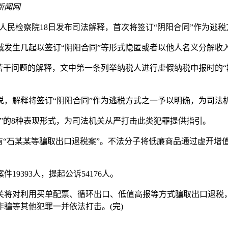
新闻网
最高人民检察院18日发布司法解释，首次将签订“阴阳合同”作为逃
生几起以签订“阴阳合同”等形式隐匿或者以他人名义分解收
问题的解释，文中第一条列举纳税人进行虚假纳税申报时的“欺
解释将签订“阴阳合同”作为逃税方式之一予以明确，为司法
的8种表现形式，为司法机关从严打击此类犯罪提供指引。
“石某某等骗取出口退税案”。不法分子将低廉商品通过虚开增值
9393人，提起公诉54176人。
对利用买单配票、循环出口、低值高报等方式骗取出口退税，
骗等其他犯罪一并依法打击。(完)