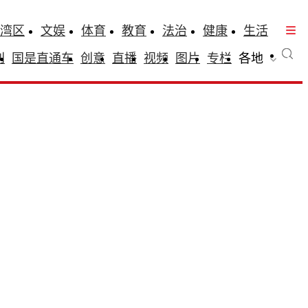
湾区
文娱
体育
教育
法治
健康
生活
刊
国是直通车
创意
直播
视频
图片
专栏
各地