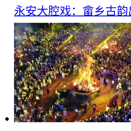
永安大腔戏：畲乡古韵