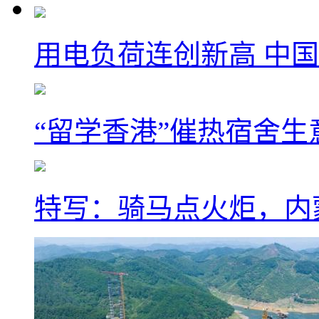
用电负荷连创新高 中国
“留学香港”催热宿舍生
特写：骑马点火炬，内