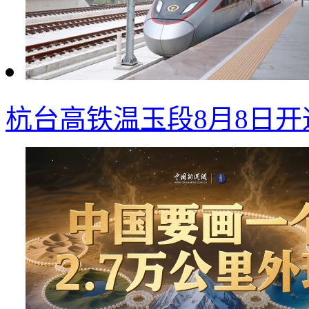
杭台高铁温玉段8月8日开