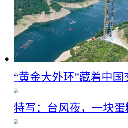
“黄金大外环”藏着中
特写：台风夜，一块蛋