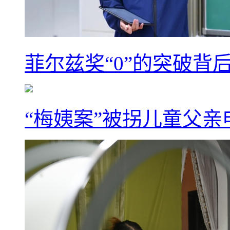
菲尔兹奖“0”的突破背
“梅姨案”被拐儿童父