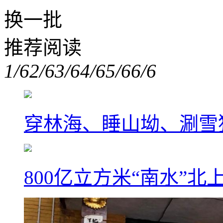
换一批
推荐阅读
1/6
2/6
3/6
4/6
5/6
6/6
穿林海、睡山坳、涮雪
800亿立方米“南水”北