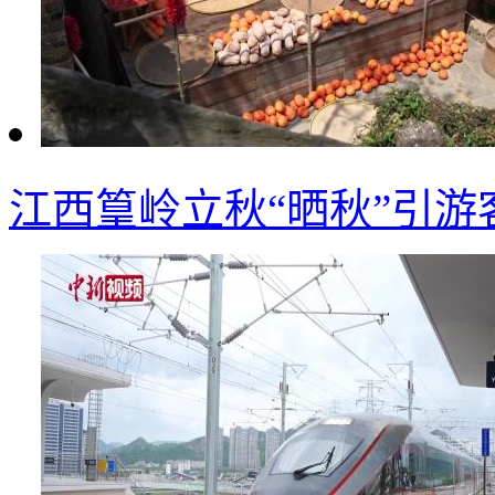
江西篁岭立秋“晒秋”引游