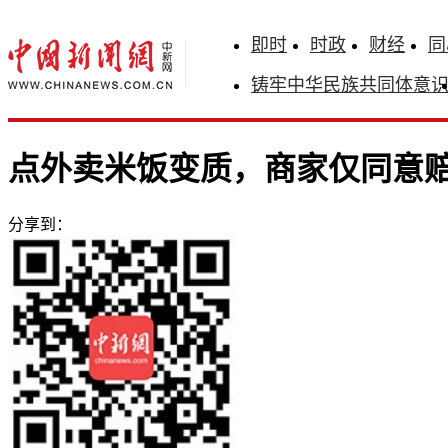
即时
时政
财经
同
铸牢中华民族共同体意
点外卖米饭变质，商家仅同意
分享到：