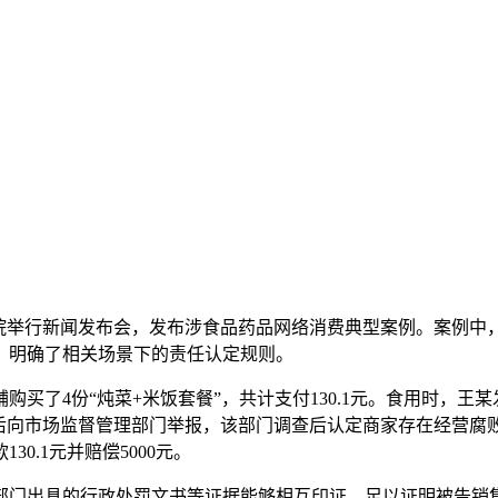
联网法院举行新闻发布会，发布涉食品药品网络消费典型案例。案例
，明确了相关场景下的责任认定规则。
了4份“炖菜+米饭套餐”，共计支付130.1元。食用时，王
随后向市场监督管理部门举报，该部门调查后认定商家存在经营腐
0.1元并赔偿5000元。
门出具的行政处罚文书等证据能够相互印证，足以证明被告销售