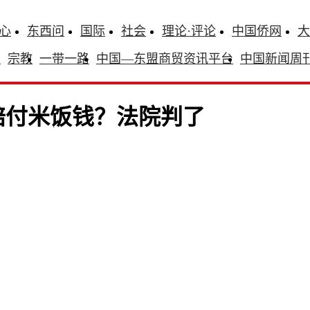
心
东西问
国际
社会
理论·评论
中国侨网
大
识
宗教
一带一路
中国—东盟商贸资讯平台
中国新闻周
赔付米饭钱？法院判了