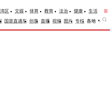
湾区
文娱
体育
教育
法治
健康
生活
刊
国是直通车
创意
直播
视频
图片
专栏
各地