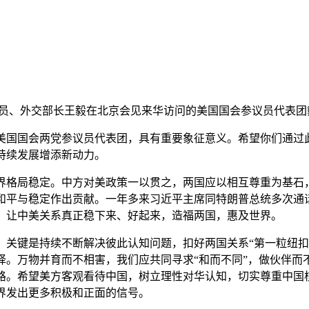
局委员、外交部长王毅在北京会见来华访问的美国国会参议员代表
国国会两党参议员代表团，具有重要象征意义。希望你们通过
持续发展增添新动力。
格局稳定。中方对美政策一以贯之，两国应以相互尊重为基石
和平与稳定作出贡献。一年多来习近平主席同特朗普总统多次通
，让中美关系真正稳下来、好起来，造福两国，惠及世界。
键是持续不断解决彼此认知问题，扣好两国关系“第一粒纽扣
择。万物并育而不相害，我们应共同寻求“和而不同”，做伙伴而
路。希望美方客观看待中国，树立理性对华认知，切实尊重中国
界发出更多积极和正面的信号。