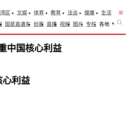
湾区
文娱
体育
教育
法治
健康
生活
刊
国是直通车
创意
直播
视频
图片
专栏
各地
重中国核心利益
核心利益