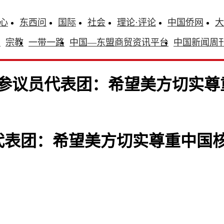
心
东西问
国际
社会
理论·评论
中国侨网
大
识
宗教
一带一路
中国—东盟商贸资讯平台
中国新闻周
参议员代表团：希望美方切实尊
代表团：希望美方切实尊重中国