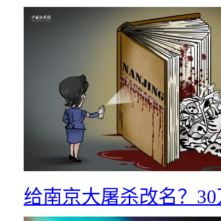
给南京大屠杀改名？3