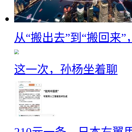
从“搬出去”到“搬回来
这一次，孙杨坐着聊
210元一条，日本右翼