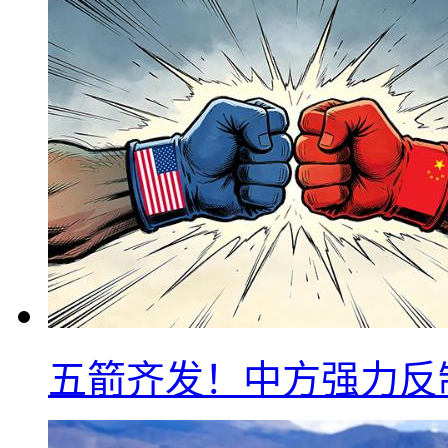
五箭齐发！中方强力反