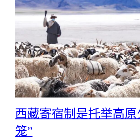
西藏寄宿制是托举高原
笼”