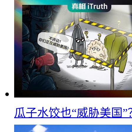
瓜子水饺也“威胁美国”