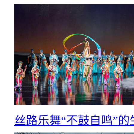
丝路乐舞“不鼓自鸣”