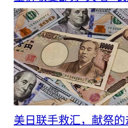
美日联手救汇，献祭的