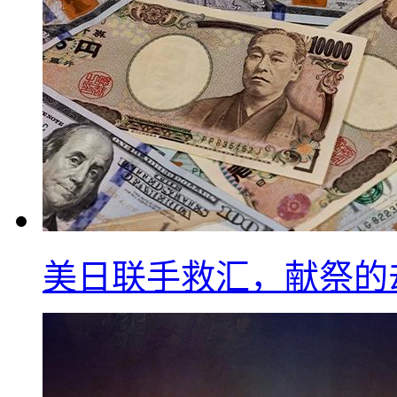
美日联手救汇，献祭的