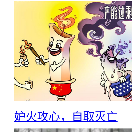
妒火攻心，自取灭亡