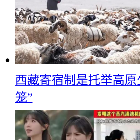
西藏寄宿制是托举高原
笼”