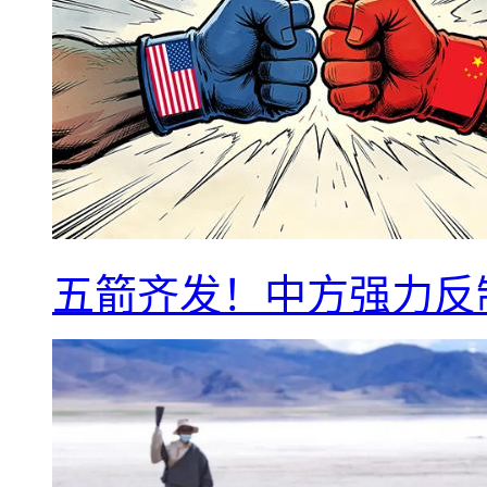
五箭齐发！中方强力反