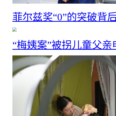
菲尔兹奖“0”的突破背
“梅姨案”被拐儿童父