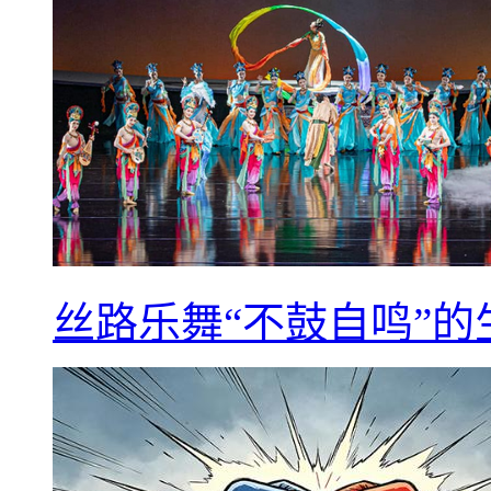
丝路乐舞“不鼓自鸣”