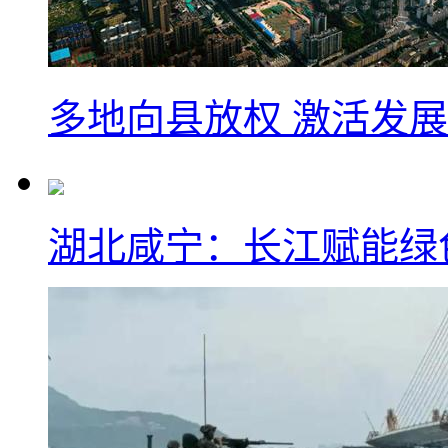
多地向县放权 激活发
湖北咸宁：长江赋能绿