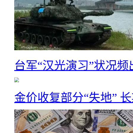
台军“汉光演习”状况频
金价收复部分“失地” 