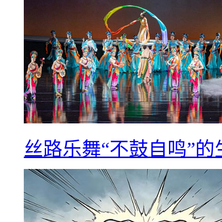
丝路乐舞“不鼓自鸣”