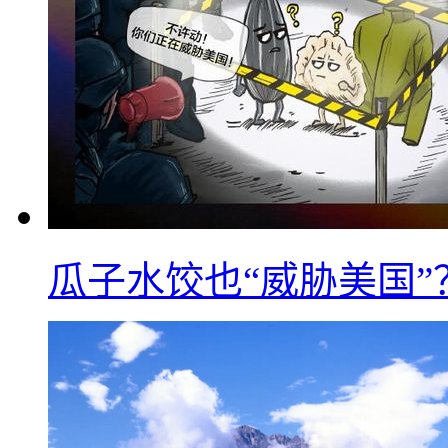
瓜子水饺也“威胁美国”