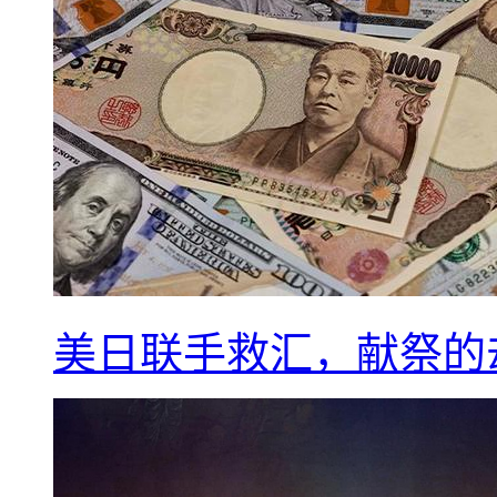
美日联手救汇，献祭的