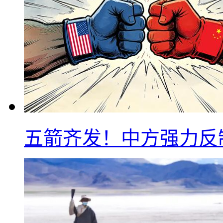
五箭齐发！中方强力反