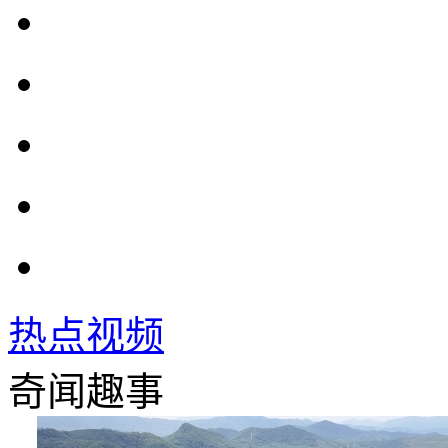
热点视频
奇闻趣事