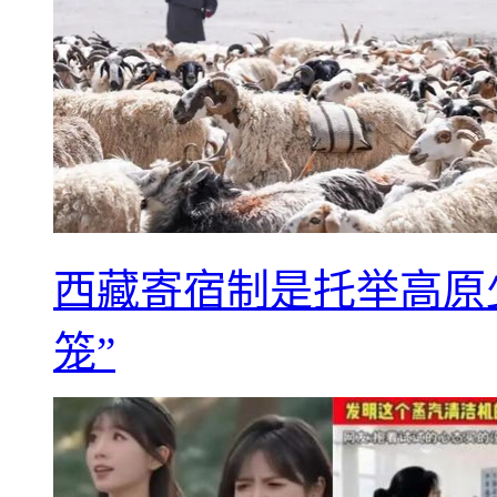
西藏寄宿制是托举高原
笼”