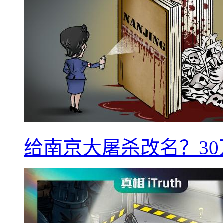
给南京大屠杀改名？3