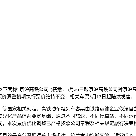
(以下简称“京沪高铁公司”)获悉，5月26日起京沪高铁公司对
票价调整初期执行票价维持不变，相关车票5月12日起陆续发售。
等国家相关规定，高铁动车组列车客票由铁路运输企业依法自主
差异化产品体系奠定基础，通过不同旅速、不同停靠站、不同运
，本次票价优化调整已严格按照公司章程及相关规定履行决策程序
目的是充分遵循运输市场规律，统筹考虑均衡客流、运营成本、