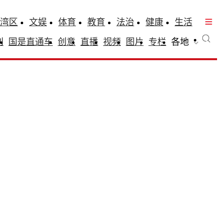
湾区
文娱
体育
教育
法治
健康
生活
刊
国是直通车
创意
直播
视频
图片
专栏
各地