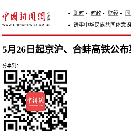
即时
时政
财经
同
铸牢中华民族共同体意
5月26日起京沪、合蚌高铁公
分享到：