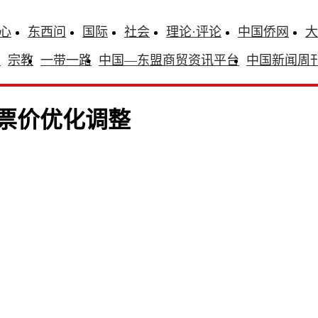
心
东西问
国际
社会
理论·评论
中国侨网
大
识
宗教
一带一路
中国—东盟商贸资讯平台
中国新闻周
布票价优化调整