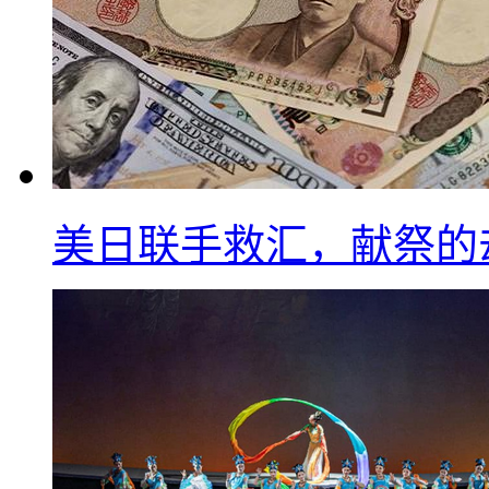
美日联手救汇，献祭的