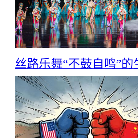
丝路乐舞“不鼓自鸣”