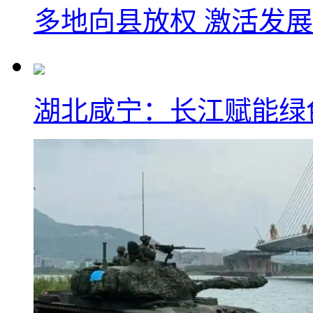
多地向县放权 激活发
湖北咸宁：长江赋能绿