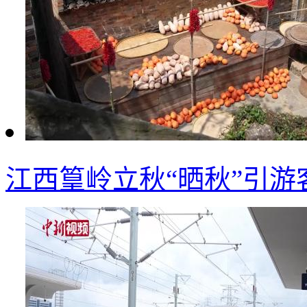
江西篁岭立秋“晒秋”引游