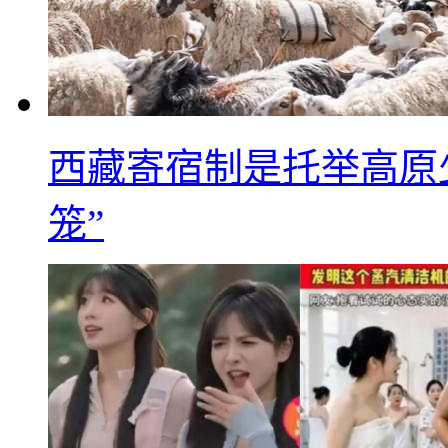
西藏寄宿制是托举高原
笼”