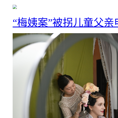
“梅姨案”被拐儿童父