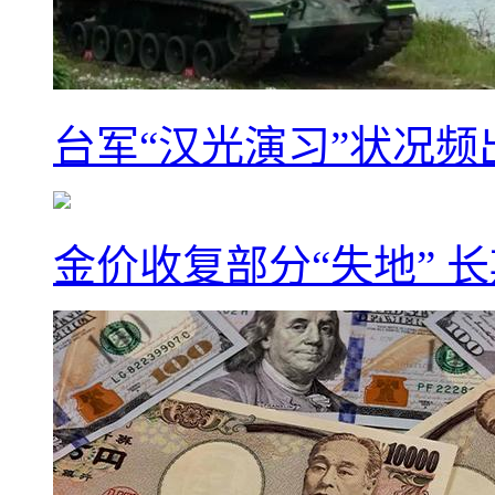
台军“汉光演习”状况频
金价收复部分“失地” 