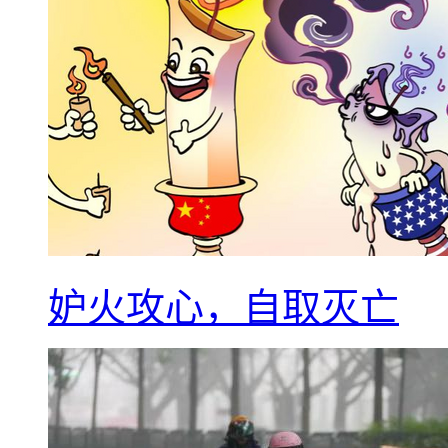
妒火攻心，自取灭亡