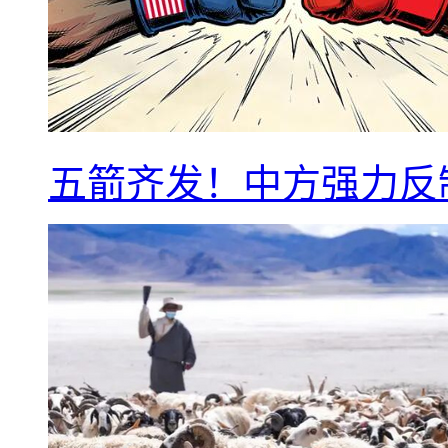
五箭齐发！中方强力反