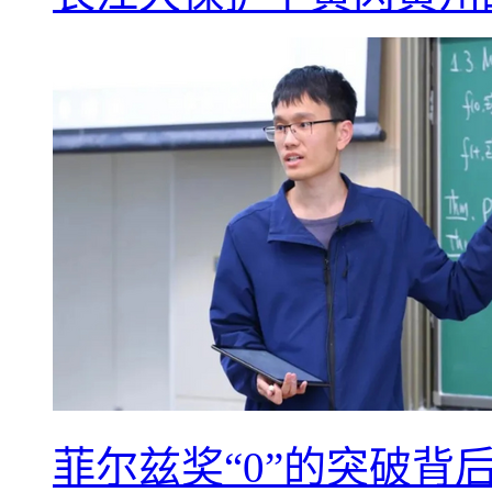
菲尔兹奖“0”的突破背