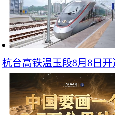
杭台高铁温玉段8月8日开