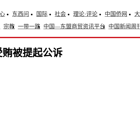
心
东西问
国际
社会
理论·评论
中国侨网
大
识
宗教
一带一路
中国—东盟商贸资讯平台
中国新闻周
受贿被提起公诉