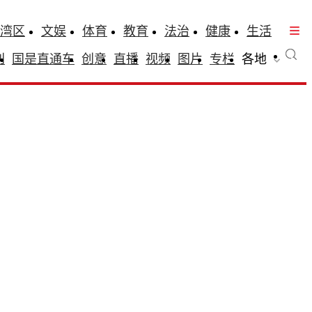
湾区
文娱
体育
教育
法治
健康
生活
刊
国是直通车
创意
直播
视频
图片
专栏
各地