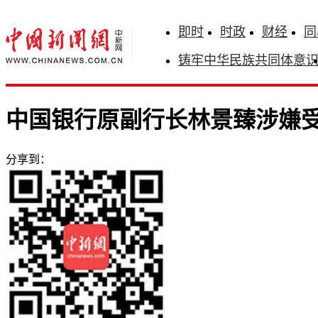
即时
时政
财经
同
铸牢中华民族共同体意
中国银行原副行长林景臻涉嫌
分享到：