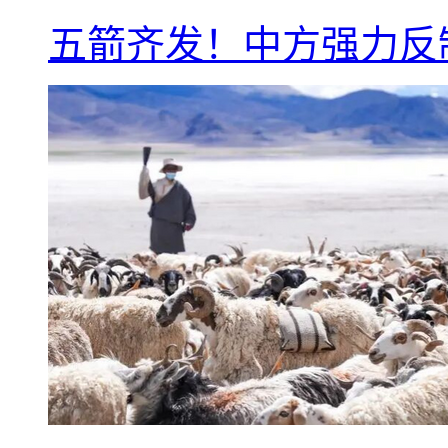
五箭齐发！中方强力反