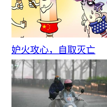
妒火攻心，自取灭亡