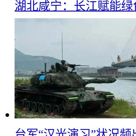
湖北咸宁：长江赋能绿
台军“汉光演习”状况频