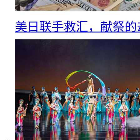
美日联手救汇，献祭的