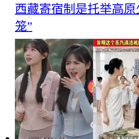
西藏寄宿制是托举高原
笼”