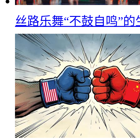
丝路乐舞“不鼓自鸣”