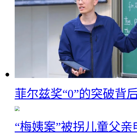
菲尔兹奖“0”的突破背
“梅姨案”被拐儿童父