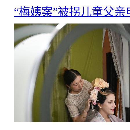
“梅姨案”被拐儿童父