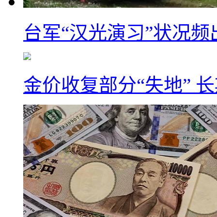
台军“汉光演习”状况频
金价收复部分“失地” 