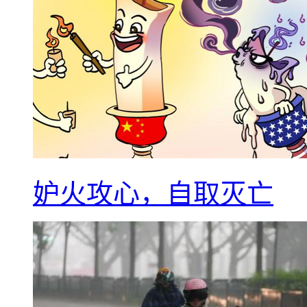
妒火攻心，自取灭亡