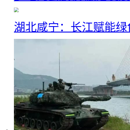
湖北咸宁：长江赋能绿