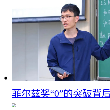
菲尔兹奖“0”的突破背