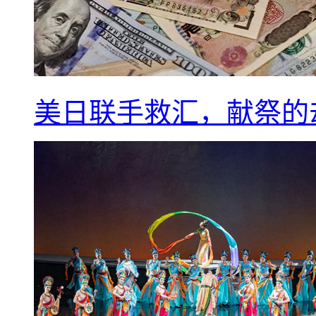
美日联手救汇，献祭的