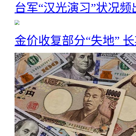
台军“汉光演习”状况频
金价收复部分“失地” 