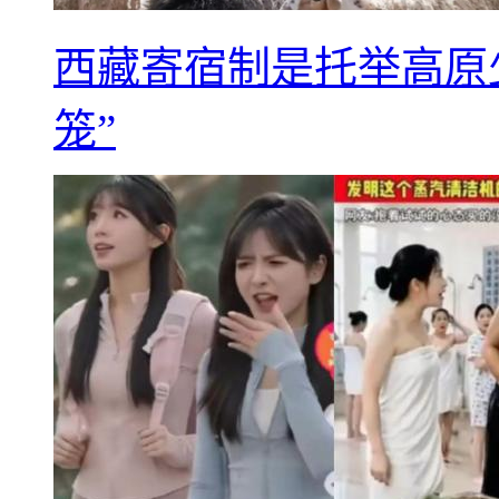
西藏寄宿制是托举高原
笼”