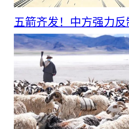
五箭齐发！中方强力反