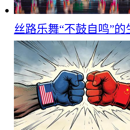
丝路乐舞“不鼓自鸣”