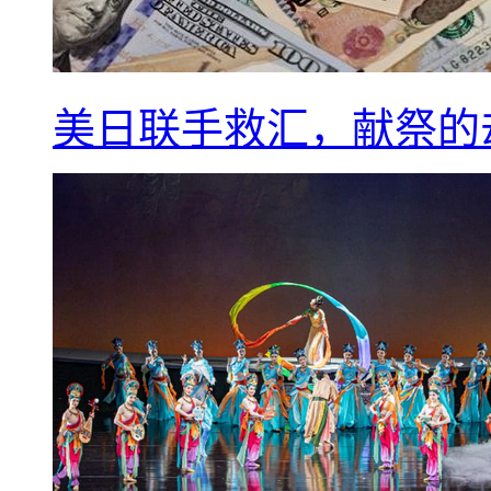
美日联手救汇，献祭的