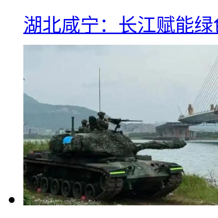
湖北咸宁：长江赋能绿