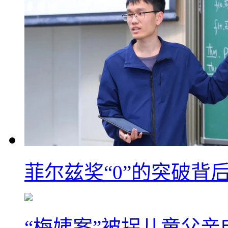
菲尔兹奖“0”的突破背
“梅姨案”被拐儿童父