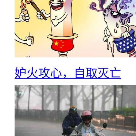
妒火攻心，自取灭亡