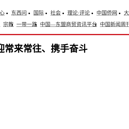
心
东西问
国际
社会
理论·评论
中国侨网
大
识
宗教
一带一路
中国—东盟商贸资讯平台
中国新闻周
迎常来常往、携手奋斗