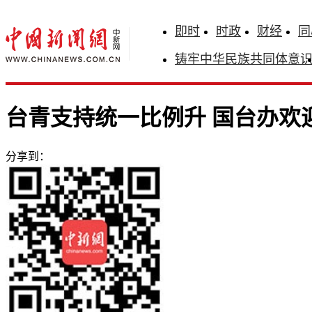
即时
时政
财经
同
铸牢中华民族共同体意
台青支持统一比例升 国台办欢
分享到：