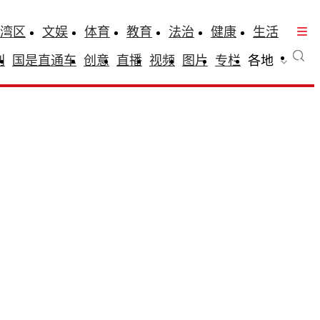
湾区
文娱
体育
教育
法治
健康
生活
刊
国是直通车
创意
直播
视频
图片
专栏
各地