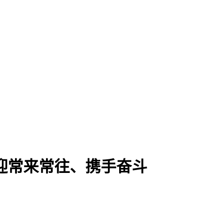
迎常来常往、携手奋斗