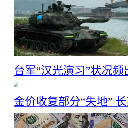
台军“汉光演习”状况频
金价收复部分“失地” 