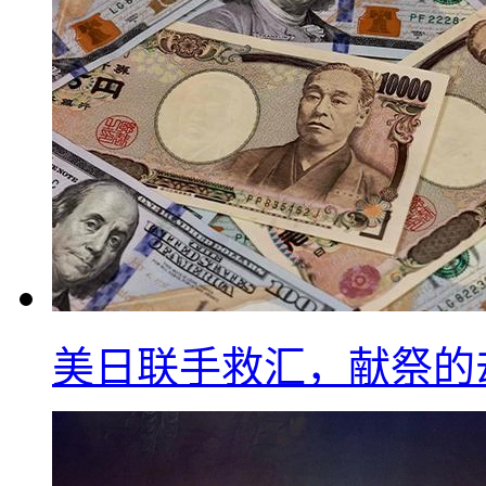
美日联手救汇，献祭的