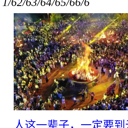
1/6
2/6
3/6
4/6
5/6
6/6
人这一辈子，一定要到