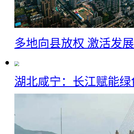
多地向县放权 激活发
湖北咸宁：长江赋能绿