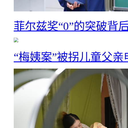
菲尔兹奖“0”的突破背
“梅姨案”被拐儿童父