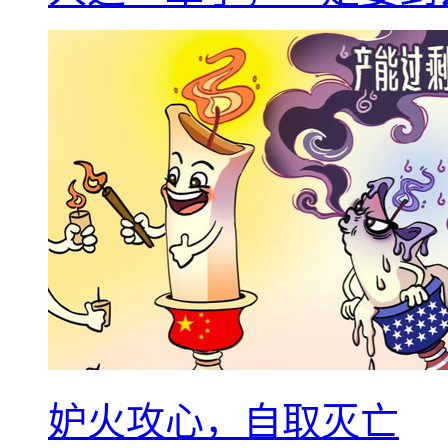
妒火攻心，自取灭亡