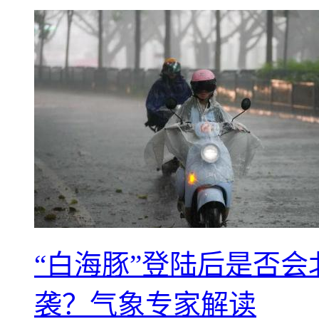
“白海豚”登陆后是否会
袭？气象专家解读