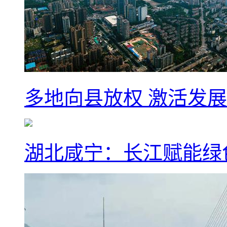
多地向县放权 激活发
湖北咸宁：长江赋能绿