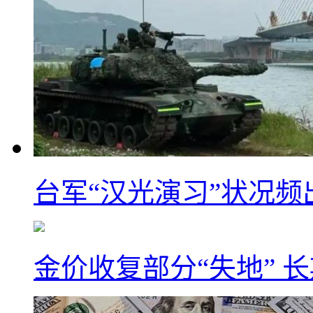
台军“汉光演习”状况频
金价收复部分“失地” 