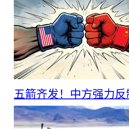
五箭齐发！中方强力反