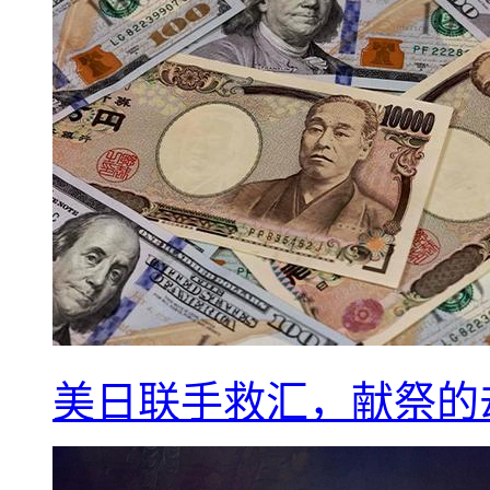
美日联手救汇，献祭的