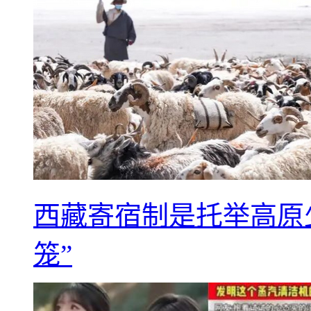
西藏寄宿制是托举高原
笼”