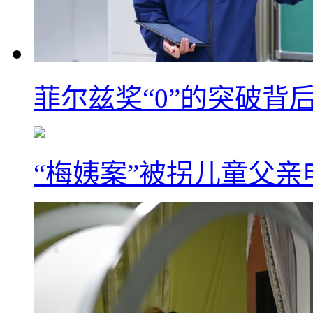
菲尔兹奖“0”的突破背
“梅姨案”被拐儿童父