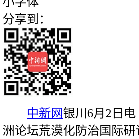
小字体
分享到：
中新网
银川6月2日电
洲论坛荒漠化防治国际研