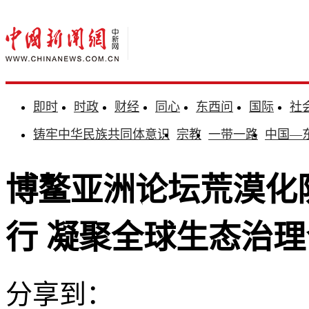
即时
时政
财经
同心
东西问
国际
社
铸牢中华民族共同体意识
宗教
一带一路
中国—
博鳌亚洲论坛荒漠化
行 凝聚全球生态治
分享到：