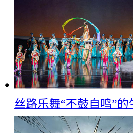
丝路乐舞“不鼓自鸣”