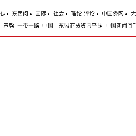
心
东西问
国际
社会
理论·评论
中国侨网
大
识
宗教
一带一路
中国—东盟商贸资讯平台
中国新闻周