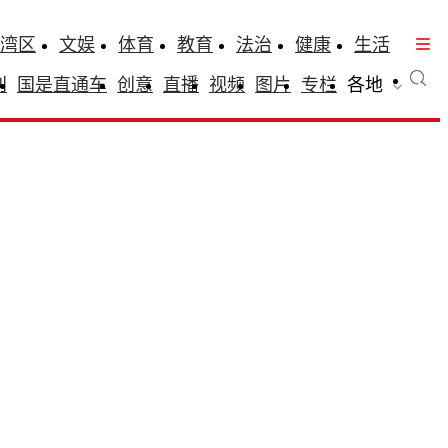
湾区
文娱
体育
教育
法治
健康
生活
刊
国是直通车
创意
直播
视频
图片
专栏
各地