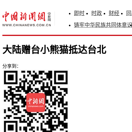
即时
时政
财经
同
铸牢中华民族共同体意
大陆赠台小熊猫抵达台北
分享到：