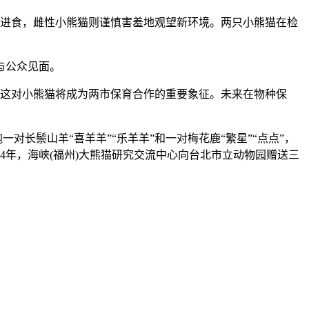
进食，雌性小熊猫则谨慎害羞地观望新环境。两只小熊猫在检
与公众见面。
这对小熊猫将成为两市保育合作的重要象征。未来在物种保
对长鬃山羊“喜羊羊”“乐羊羊”和一对梅花鹿“繁星”“点点”，
4年，海峡(福州)大熊猫研究交流中心向台北市立动物园赠送三