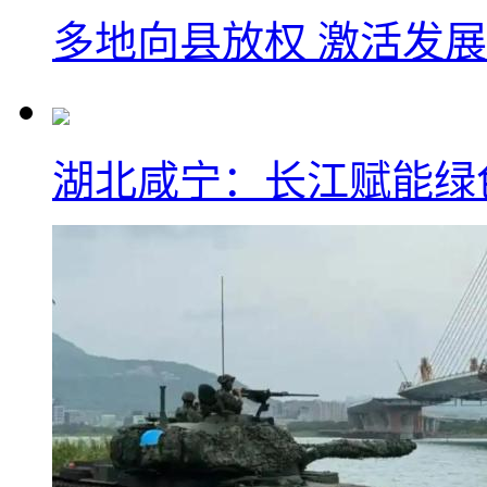
多地向县放权 激活发
湖北咸宁：长江赋能绿