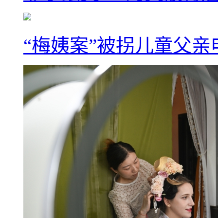
“梅姨案”被拐儿童父