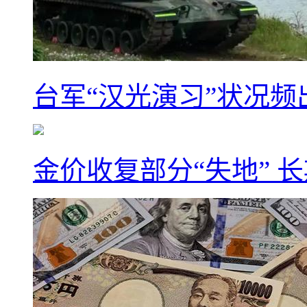
台军“汉光演习”状况频
金价收复部分“失地” 