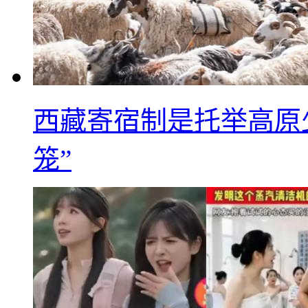
西藏寄宿制是托举高原
笼”