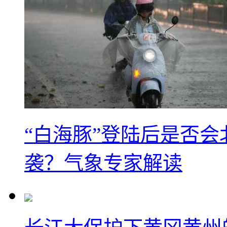
“白海豚”登陆后是否会
袭？气象专家解读