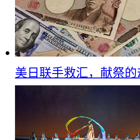
美日联手救汇，献祭的