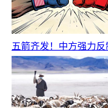
五箭齐发！中方强力反