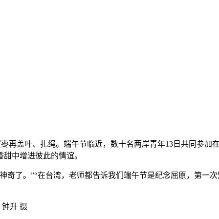
几颗蜜枣再盖叶、扎绳。端午节临近，数十名两岸青年13日共同参
香甜中增进彼此的情谊。
奇了。”“在台湾，老师都告诉我们端午节是纪念屈原，第一次
 钟升 摄