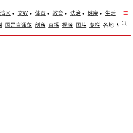
湾区
文娱
体育
教育
法治
健康
生活
刊
国是直通车
创意
直播
视频
图片
专栏
各地