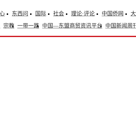
心
东西问
国际
社会
理论·评论
中国侨网
大
识
宗教
一带一路
中国—东盟商贸资讯平台
中国新闻周