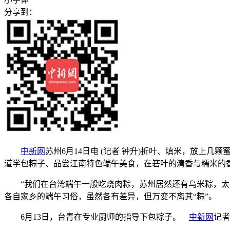
分享到：
中新网
苏州6月14日电 (记者 钟升)折叶、填米，放上
道学包粽子、品尝江南特色端午美食，在箬叶的清香与糯米的
“我们在台湾端午一般吃烧肉粽，苏州居然还有乌米粽，太神
各自家乡的端午习俗，虽然各有差异，但万变不离其“粽”。
6月13日，台青在专业厨师的指导下包粽子。
中新网
记者