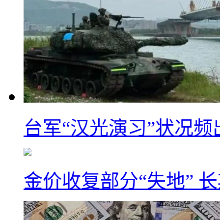
台军“汉光演习”状况频
金价收复部分“失地” 