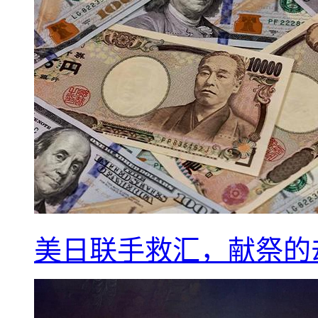
美日联手救汇，献祭的