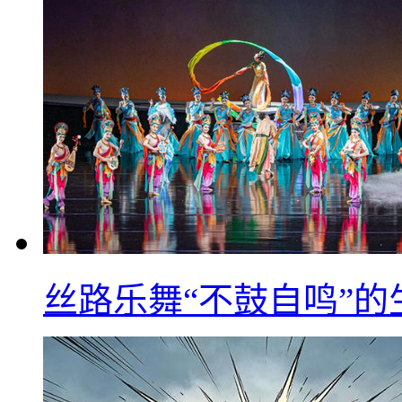
丝路乐舞“不鼓自鸣”