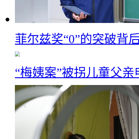
菲尔兹奖“0”的突破背
“梅姨案”被拐儿童父