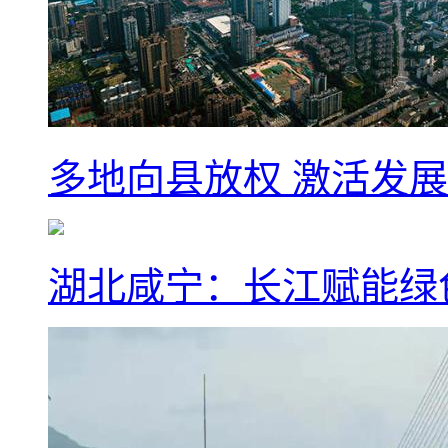
多地向县放权 激活发
湖北咸宁：长江赋能绿