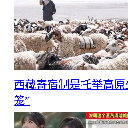
西藏寄宿制是托举高原
笼”