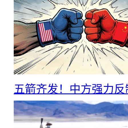
五箭齐发！中方强力反