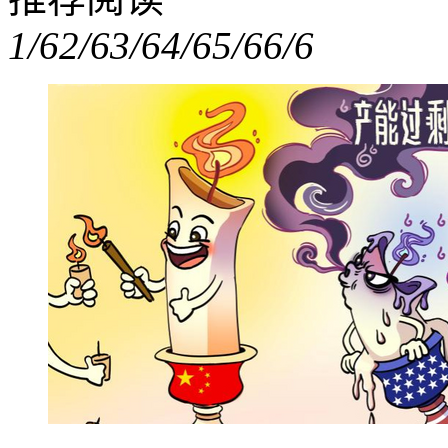
1/6
2/6
3/6
4/6
5/6
6/6