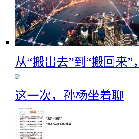
从“搬出去”到“搬回来
这一次，孙杨坐着聊