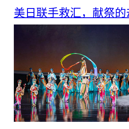
美日联手救汇，献祭的