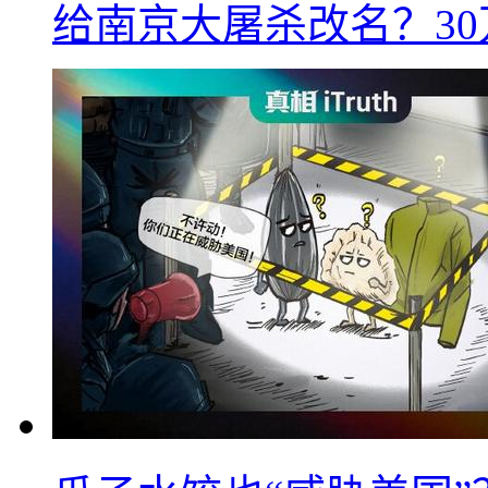
给南京大屠杀改名？3