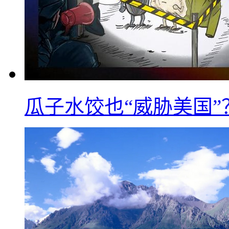
瓜子水饺也“威胁美国”