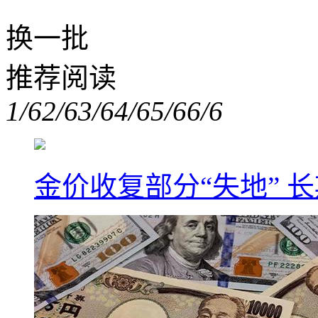
换一批
推荐阅读
1/6
2/6
3/6
4/6
5/6
6/6
金价收复部分“失地” 