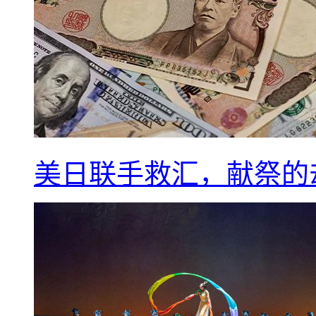
美日联手救汇，献祭的