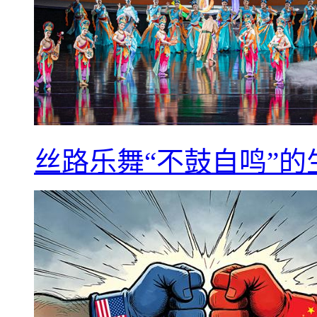
丝路乐舞“不鼓自鸣”