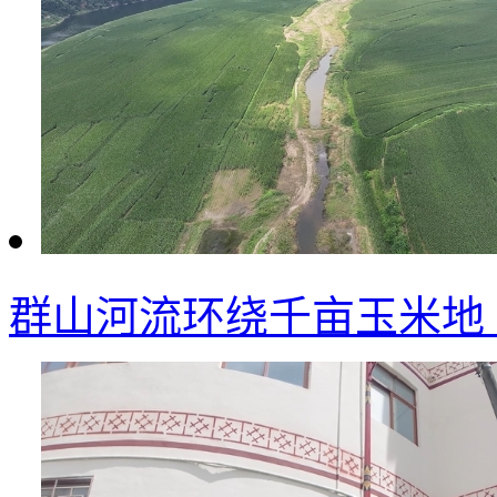
群山河流环绕千亩玉米地 