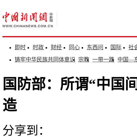
即时
时政
财经
同心
东西问
国际
社
铸牢中华民族共同体意识
宗教
一带一路
中国—
国防部：所谓“中国
造
分享到：