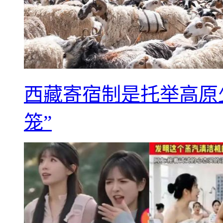
西藏寄宿制是托举高原
笼”