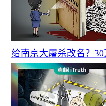
给南京大屠杀改名？3