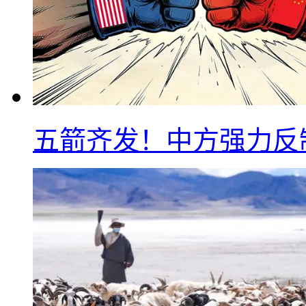
五箭齐发！中方强力反