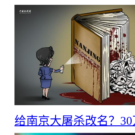
给南京大屠杀改名？3