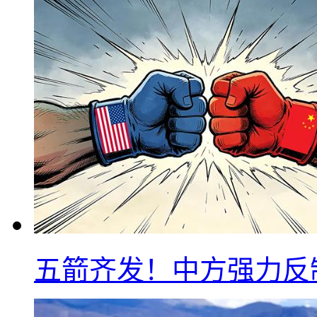
五箭齐发！中方强力反