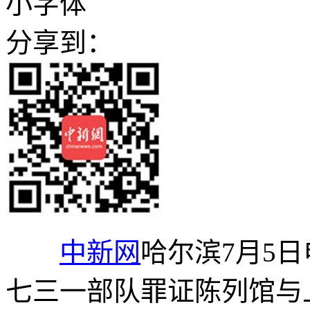
小字体
分享到：
中新网
哈尔滨7月5日
七三一部队罪证陈列馆与