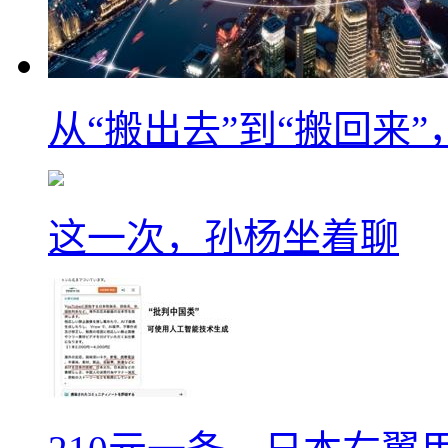
从“搬出去”到“搬回来
这一次，孙杨坐着聊