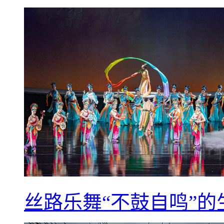
丝路乐舞“不鼓自鸣”