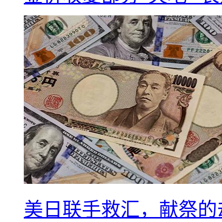
美日联手救汇，献祭的