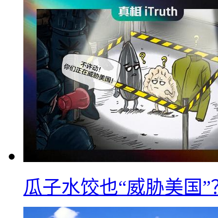
瓜子水饺也“威胁美国”