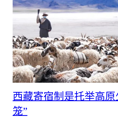
西藏寄宿制是托举高原
笼”