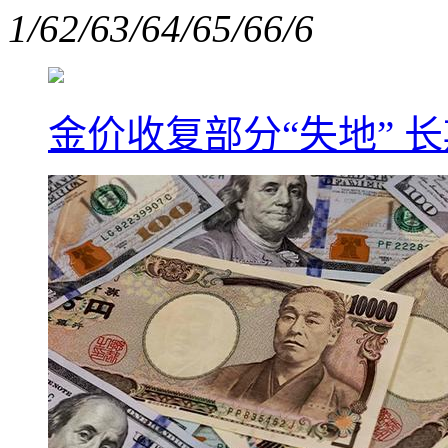
1/6
2/6
3/6
4/6
5/6
6/6
金价收复部分“失地” 