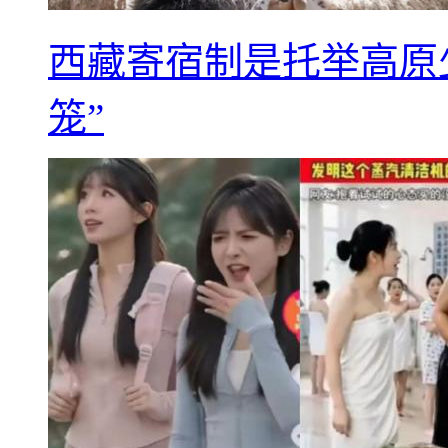
西藏寄宿制是托举高原
笼”