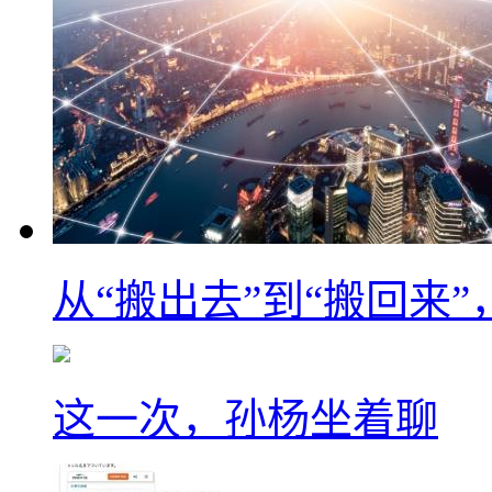
从“搬出去”到“搬回来
这一次，孙杨坐着聊