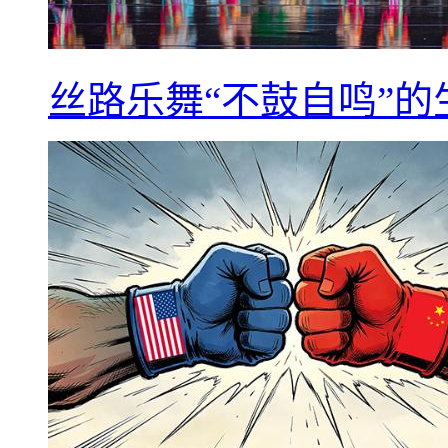
丝路乐舞“不鼓自鸣”