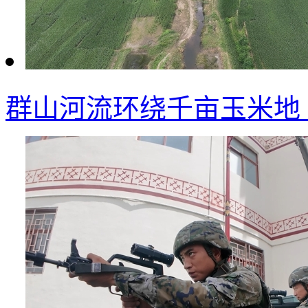
群山河流环绕千亩玉米地 