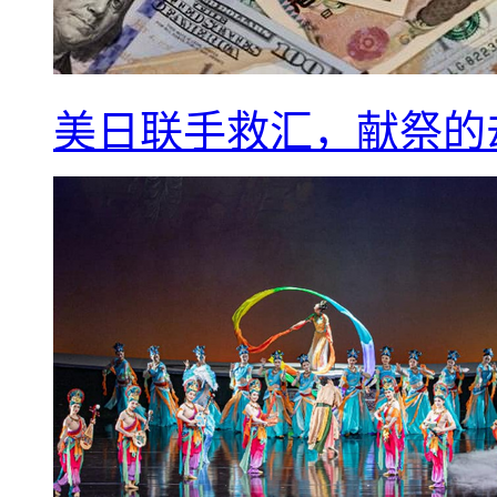
美日联手救汇，献祭的