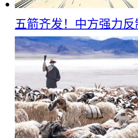
五箭齐发！中方强力反