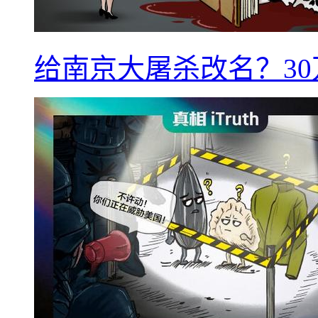
给南京大屠杀改名？3