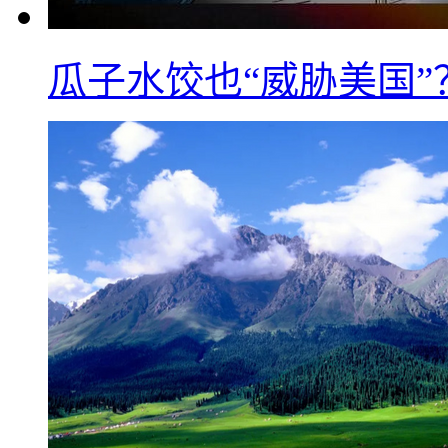
瓜子水饺也“威胁美国”