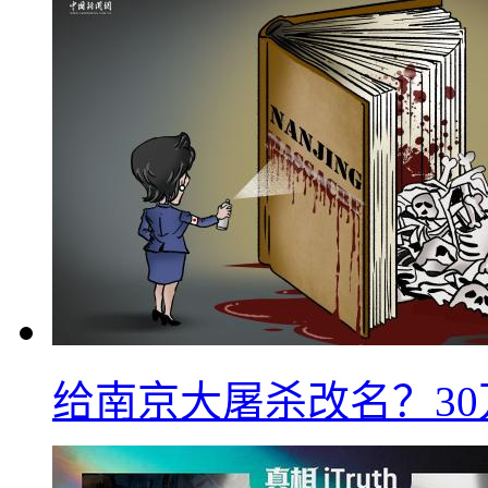
给南京大屠杀改名？3