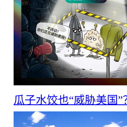
瓜子水饺也“威胁美国”