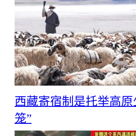
西藏寄宿制是托举高原
笼”