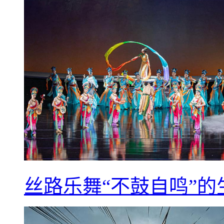
丝路乐舞“不鼓自鸣”