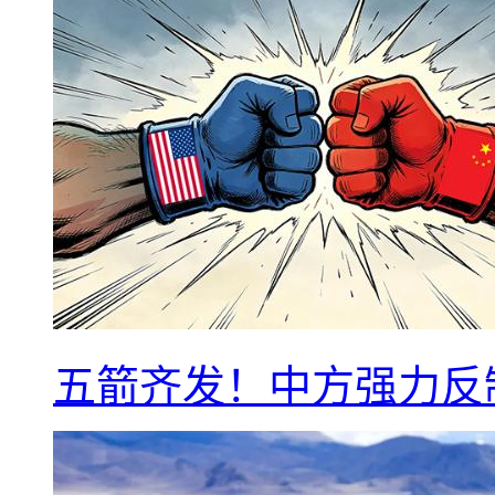
五箭齐发！中方强力反