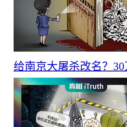
给南京大屠杀改名？3