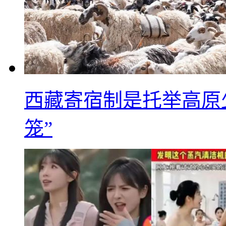
西藏寄宿制是托举高原
笼”