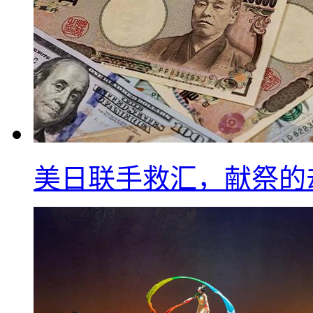
美日联手救汇，献祭的