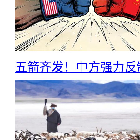
五箭齐发！中方强力反