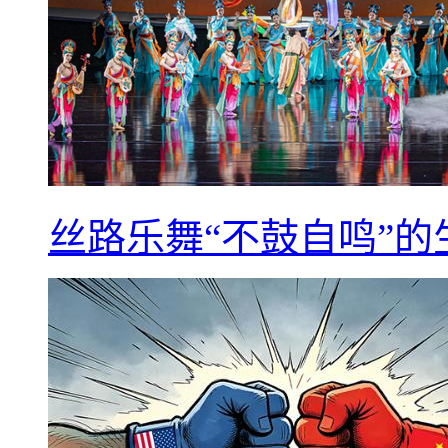
丝路乐舞“不鼓自鸣”