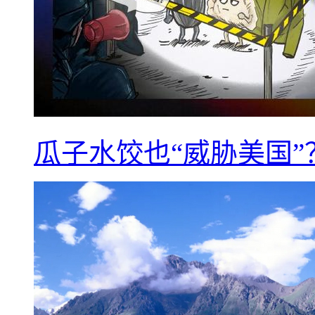
瓜子水饺也“威胁美国”