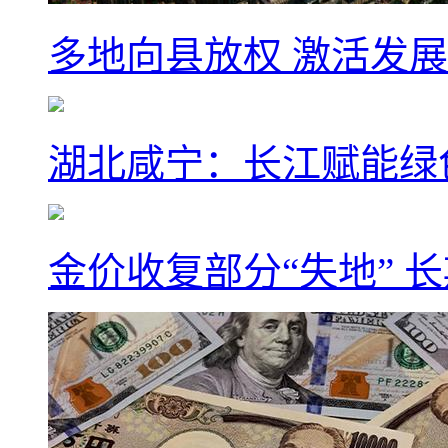
多地向县放权 激活发
湖北咸宁：长江赋能绿
金价收复部分“失地” 