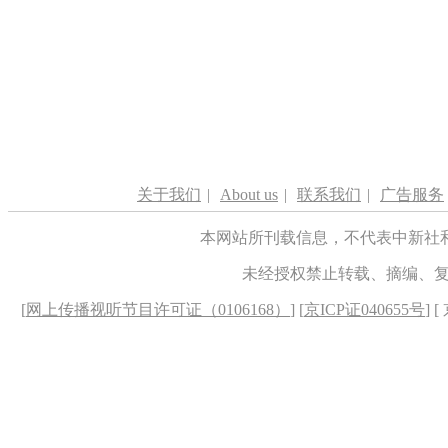
关于我们
|
About us
|
联系我们
|
广告服务
本网站所刊载信息，不代表中新社
未经授权禁止转载、摘编、
[
网上传播视听节目许可证（0106168）
] [
京ICP证040655号
] 