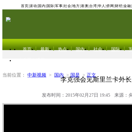
首页
|
滚动
|
国内
|
国际
|
军事
|
社会
|
地方
|
港澳
|
台湾
|
华人
|
侨网
|
财经
|
金融
|
首页
最新
热点
国内
社会
国际
东北亚电视网
当前位置：
中新视频
>
国内
>
国是
>
正文
李克强会见斯里兰卡外长
发布时间：2015年02月27日 19:45
来源：