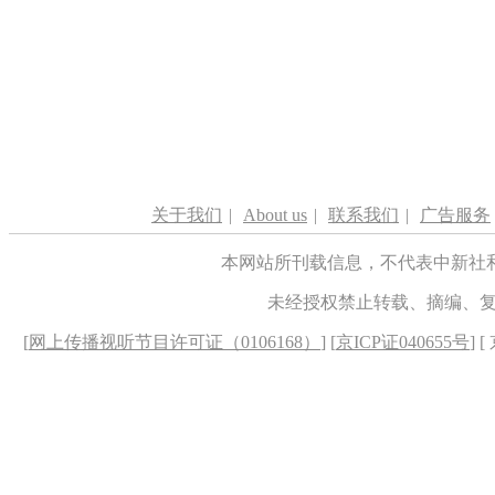
关于我们
|
About us
|
联系我们
|
广告服务
本网站所刊载信息，不代表中新社
未经授权禁止转载、摘编、
[
网上传播视听节目许可证（0106168）
] [
京ICP证040655号
] 