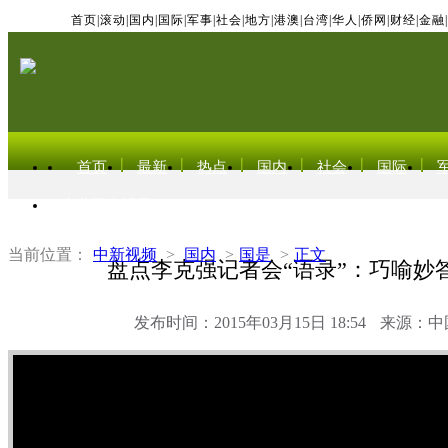
首页
|
滚动
|
国内
|
国际
|
军事
|
社会
|
地方
|
港澳
|
台湾
|
华人
|
侨网
|
财经
|
金融
|
首页
最新
热点
国内
社会
国际
东北亚电视网
当前位置：
中新视频
>
国内
>
国是
>
正文
盘点李克强记者会“语录”：巧喻妙
发布时间：2015年03月15日 18:54
来源：中