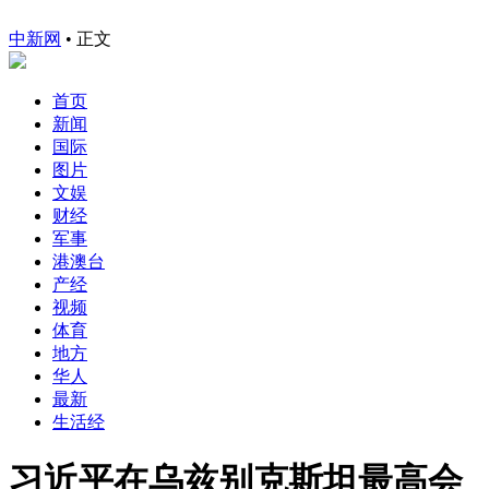
中新网
•
正文
首页
新闻
国际
图片
文娱
财经
军事
港澳台
产经
视频
体育
地方
华人
最新
生活经
习近平在乌兹别克斯坦最高会