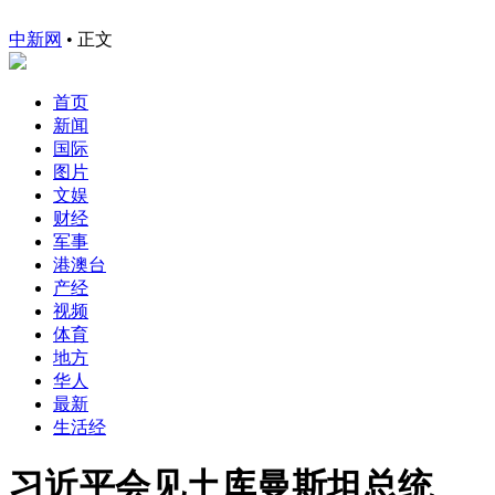
中新网
•
正文
首页
新闻
国际
图片
文娱
财经
军事
港澳台
产经
视频
体育
地方
华人
最新
生活经
习近平会见土库曼斯坦总统