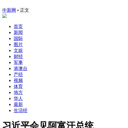
中新网
•
正文
首页
新闻
国际
图片
文娱
财经
军事
港澳台
产经
视频
体育
地方
华人
最新
生活经
习近平会见阿富汗总统