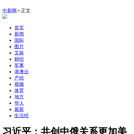
中新网
•
正文
首页
新闻
国际
图片
文娱
财经
军事
港澳台
产经
视频
体育
地方
华人
最新
生活经
习近平：共创中俄关系更加美