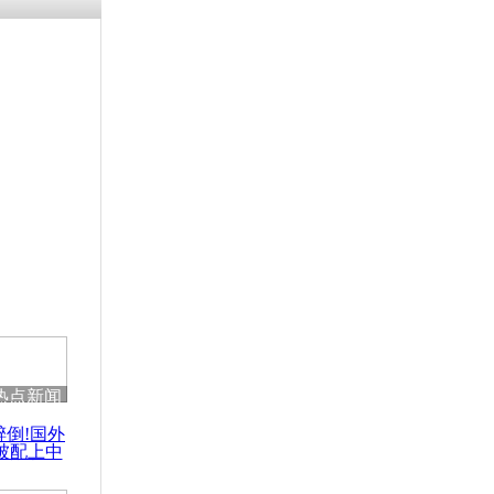
热点新闻
醉倒!国外
被配上中
国民乐