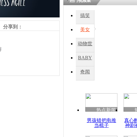
热门视频集
搞笑
分享到：
美女
动物世
辞
界
BABY
秀
奇闻
责任编辑：【
王祎
】
热点新闻
男孩错把电推
真心
当梳子
神剧