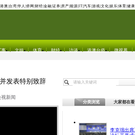
港澳
|
台湾
|
华人
|
侨网
|
财经
|
金融
|
证券
|
房产
|
能源
|
IT
|
汽车
|
游戏
|
文化
|
娱乐
|
体育
|
健康
军事
文娱
体育
财经
访谈
港澳台侨
微视界
并发表特别致辞
央视新闻
分类浏览
大家都在看
李克强出席