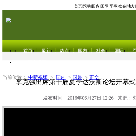
首页
|
滚动
|
国内
|
国际
|
军事
|
社会
|
地方
|
首页
最新
热点
国内
社会
国际
东北亚电视网
当前位置：
中新视频
>
国内
>
国是
>
正文
李克强出席第十届夏季达沃斯论坛开幕式
发布时间：2016年06月27日 12:26
来源：