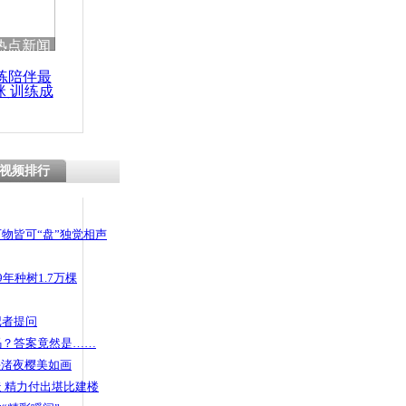
热点新闻
练陪伴最
咪 训练成
功瘦身
视频排行
物皆可“盘”独觉相声
年种树1.7万棵
记者提问
码？答案竟然是……
头渚夜樱美如画
 精力付出堪比建楼