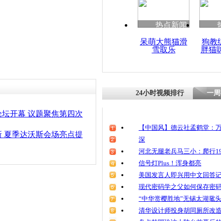
热点新闻
呆萌大熊猫滑
狗教
雪取乐
胖猫
24小时视频排行
一周
坛开幕 议题聚焦第四次
【中国风】德云社孟鹤堂：万
 夏季达沃斯会场亮点提
深
河北无腿老兵马三小：爬行19
信号灯Plus！浑身都亮
美国发言人即兴用中文回答
现代密码学之父如何保存密
“中华赏樱胜地”无锡太湖鼋
清华设计师投身胡同厕所改造