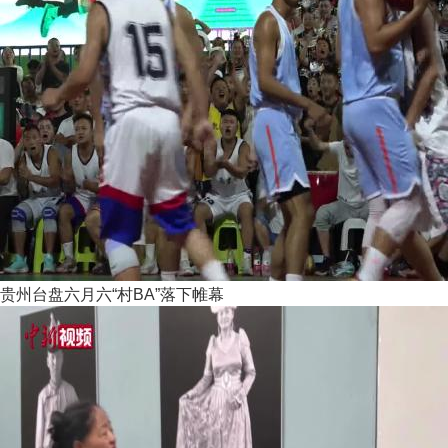
贵州台盘六月六“村BA”落下帷幕