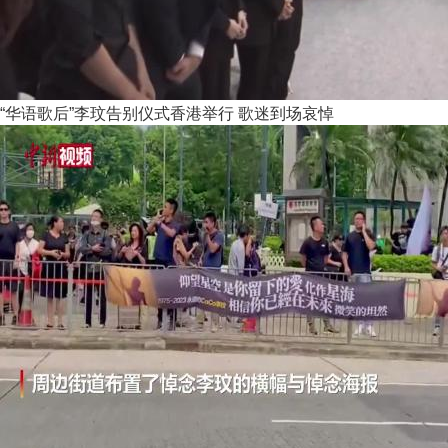
“华语歌后”李玟告别仪式香港举行 歌迷到场哀悼