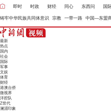
即时
时政
财经
同心
东西问
国
铸牢中华民族共同体意识
宗教
一带一路
中国—东盟
最新
热点
国内
社会
国际
军事
文娱
体育
财经
港澳台侨
微视界
洋腔队
Z世代
澜湄印象