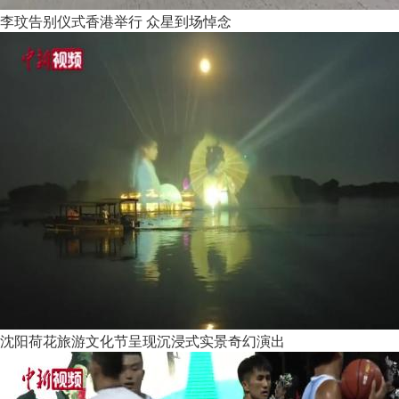
李玟告别仪式香港举行 众星到场悼念
沈阳荷花旅游文化节呈现沉浸式实景奇幻演出