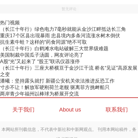
暂无评论
热门视频
（长江十年行）绿色电力7毫秒就能从金沙江畔抵达长三角
重庆17个区县出现暴雨 忠县境内多条河流涨水树木倒伏
抗生素牛蛙？这样的“药食同源”绝不可取
（长江十年行）白鹤滩水电站破解三大世界级难题
美国制裁中国瓜子汤圆，网友评论亮了
A股“光”又起来了 “股王”联讯仪器涨停
（长江十年行）三座大桥横亘于金沙江干流 桥名“见证”高原发展
之变
潘曦：坚持露头就打 新疆公安机关依法推进反恐工作
寸步不让！解放军硬刚荷兰老舰 驱离菲方挑衅船只
两岸青少年福州以棒球为桥展开交流
关于我们
About us
联系我们
本网站所刊载信息，不代表中新社和中新网观点。 刊用本网站稿件，务