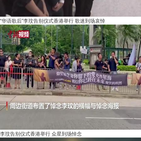
“华语歌后”李玟告别仪式香港举行 歌迷到场哀悼
李玟告别仪式香港举行 众星到场悼念