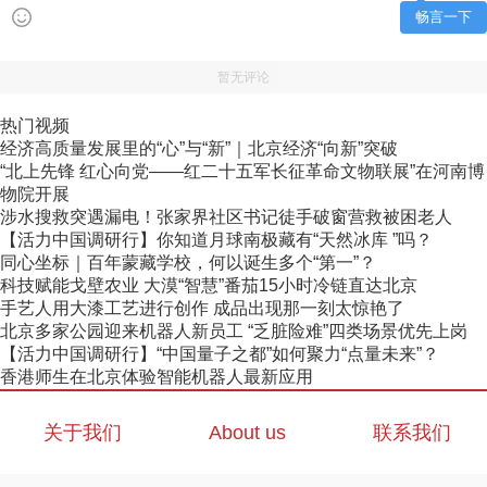
畅言一下
暂无评论
热门视频
经济高质量发展里的“心”与“新”｜北京经济“向新”突破
“北上先锋 红心向党——红二十五军长征革命文物联展”在河南博
物院开展
涉水搜救突遇漏电！张家界社区书记徒手破窗营救被困老人
【活力中国调研行】你知道月球南极藏有“天然冰库 ”吗？
同心坐标｜百年蒙藏学校，何以诞生多个“第一”？
科技赋能戈壁农业 大漠“智慧”番茄15小时冷链直达北京
手艺人用大漆工艺进行创作 成品出现那一刻太惊艳了
北京多家公园迎来机器人新员工 “乏脏险难”四类场景优先上岗
【活力中国调研行】“中国量子之都”如何聚力“点量未来”？
香港师生在北京体验智能机器人最新应用
关于我们
About us
联系我们