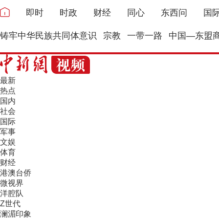
即时
时政
财经
同心
东西问
国
铸牢中华民族共同体意识
宗教
一带一路
中国—东盟
最新
热点
国内
社会
国际
军事
文娱
体育
财经
港澳台侨
微视界
洋腔队
Z世代
澜湄印象