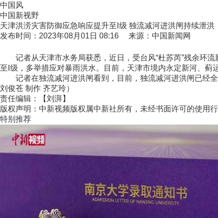
中国风
中国新视野
天津洪涝灾害防御应急响应提升至Ⅰ级 独流减河进洪闸持续泄洪
发布时间：2023年08月01日 08:16 来源：中国新闻网
记者从天津市水务局获悉，近日，受台风“杜苏芮”残余环流影
至Ⅰ级，多举措应对暴雨洪水。目前，天津市境内永定新河、蓟
记者在独流减河进洪闸看到，目前，独流减河进洪闸已经全部
刘俊苍 制作 齐艺玲）
责任编辑：【刘湃】
版权声明：中新视频版权属中新社所有，未经书面许可的使用行
特别推荐