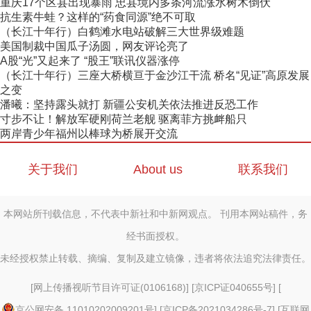
重庆17个区县出现暴雨 忠县境内多条河流涨水树木倒伏
抗生素牛蛙？这样的“药食同源”绝不可取
（长江十年行）白鹤滩水电站破解三大世界级难题
美国制裁中国瓜子汤圆，网友评论亮了
A股“光”又起来了 “股王”联讯仪器涨停
（长江十年行）三座大桥横亘于金沙江干流 桥名“见证”高原发展
之变
潘曦：坚持露头就打 新疆公安机关依法推进反恐工作
寸步不让！解放军硬刚荷兰老舰 驱离菲方挑衅船只
两岸青少年福州以棒球为桥展开交流
关于我们
About us
联系我们
本网站所刊载信息，不代表中新社和中新网观点。 刊用本网站稿件，务
经书面授权。
未经授权禁止转载、摘编、复制及建立镜像，违者将依法追究法律责任。
[
网上传播视听节目许可证(0106168)
] [
京ICP证040655号
] [
京公网安备 11010202009201号
] [
京ICP备2021034286号-7
] [
互联网