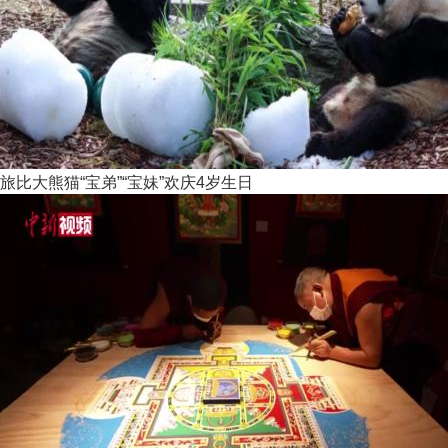
旅比大熊猫“宝弟”“宝妹”欢庆4岁生日