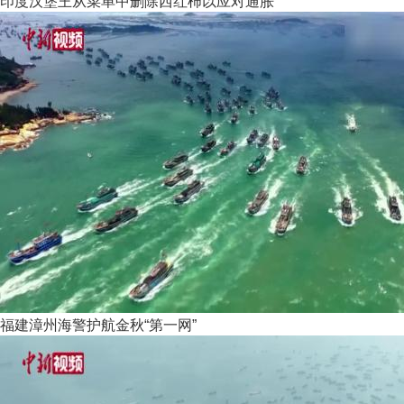
印度汉堡王从菜单中删除西红柿以应对通胀
福建漳州海警护航金秋“第一网”