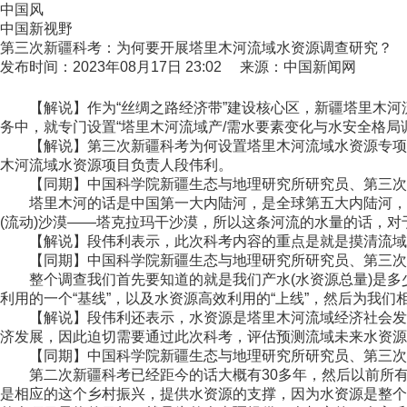
中国风
中国新视野
第三次新疆科考：为何要开展塔里木河流域水资源调查研究？
发布时间：2023年08月17日 23:02 来源：中国新闻网
【解说】作为“丝绸之路经济带”建设核心区，新疆塔里木河流
务中，就专门设置“塔里木河流域产/需水要素变化与水安全格局
【解说】第三次新疆科考为何设置塔里木河流域水资源专项？
木河流域水资源项目负责人段伟利。
【同期】中国科学院新疆生态与地理研究所研究员、第三次
塔里木河的话是中国第一大内陆河，是全球第五大内陆河，也
(流动)沙漠——塔克拉玛干沙漠，所以这条河流的水量的话，
【解说】段伟利表示，此次科考内容的重点是就是摸清流域水资
【同期】中国科学院新疆生态与地理研究所研究员、第三次
整个调查我们首先要知道的就是我们产水(水资源总量)是多
利用的一个“基线”，以及水资源高效利用的“上线”，然后为我
【解说】段伟利还表示，水资源是塔里木河流域经济社会发展
济发展，因此迫切需要通过此次科考，评估预测流域未来水资源
【同期】中国科学院新疆生态与地理研究所研究员、第三次
第二次新疆科考已经距今的话大概有30多年，然后以前所有的
是相应的这个乡村振兴，提供水资源的支撑，因为水资源是整个