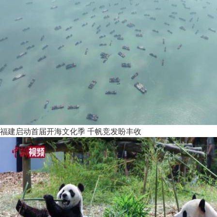
福建启动首届开海文化季 千帆竞发盼丰收