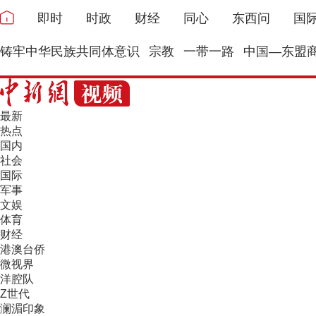
即时
时政
财经
同心
东西问
国
铸牢中华民族共同体意识
宗教
一带一路
中国—东盟
最新
热点
国内
社会
国际
军事
文娱
体育
财经
港澳台侨
微视界
洋腔队
Z世代
澜湄印象