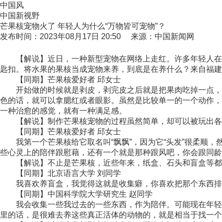
中国风
中国新视野
芒果核宠物火了 年轻人为什么“万物皆可宠物”？
发布时间：2023年08月17日 20:50 来源：中国新闻网
【解说】近日，一种新型宠物在网络上走红。许多年轻人在社
匙扣。将水果的果核当成宠物来养，到底是在养什么？来自福
【同期】芒果核爱好者 邱女士
开始做的时候就是剥皮，剥完皮之后就是把果肉吃掉一点，不
色的话，就可以拿腮红或者眼影。虽然是比较单一的一个动作，
一种治愈的感觉，就有一种满足感。
【解说】制作芒果核宠物的过程虽然简单，却可以被玩出各种
【同期】芒果核爱好者 邱女士
我第一个芒果核给它取名叫“飘飘”，因为它“头发”很柔顺，
些心灵上的陪伴跟慰藉，还有一个就是那种跟风吧，你会跟同龄
【解说】不止是芒果核，近些年来，纸盒、石头和盲盒等都成
【同期】北京语言大学 刘同学
我喜欢养盲盒，我觉得这就是收集癖，你喜欢把那个东西排列
【同期】中国科学院大学研究生 赵同学
我会收集一些我过去的一些东西，作为陪伴。可能现在年轻人
里的话，是很难去养这些真正活体的动物的，就是相当于找一个