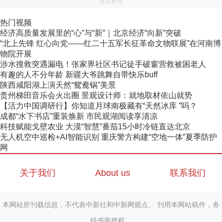
暂无评论
热门视频
经济高质量发展里的“心”与“新”｜北京经济“向新”突破
“北上先锋 红心向党——红二十五军长征革命文物联展”在河南博
物院开展
涉水搜救突遇漏电！张家界社区书记徒手破窗营救被困老人
有趣的人不分年龄 新疆大爷跳舞自带快乐buff
陕西咸阳湖上演天然“鸳鸯锅”美景
贵州梯田音乐会火出圈 景观设计师：就地取材依山就势
【活力中国调研行】你知道月球南极藏有“天然冰库 ”吗？
成都“水下书店”重装焕新 市民观湖阅读享清凉
科技赋能戈壁农业 大漠“智慧”番茄15小时冷链直达北京
无人机空中巡检+AI智能识别 重庆警方构建“空地一体”夏季防护
网
关于我们
About us
联系我们
本网站所刊载信息，不代表中新社和中新网观点。 刊用本网站稿件，务
经书面授权。