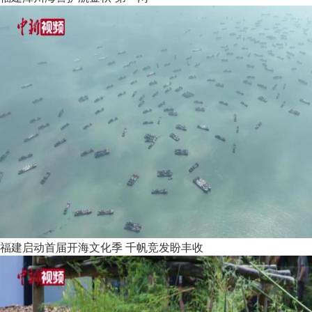
福建启动首届开海文化季 千帆竞发盼丰收