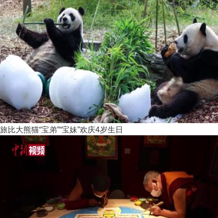
旅比大熊猫“宝弟”“宝妹”欢庆4岁生日