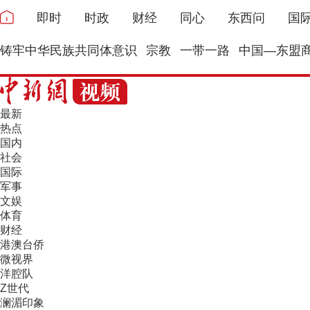
即时
时政
财经
同心
东西问
国
铸牢中华民族共同体意识
宗教
一带一路
中国—东盟
最新
热点
国内
社会
国际
军事
文娱
体育
财经
港澳台侨
微视界
洋腔队
Z世代
澜湄印象