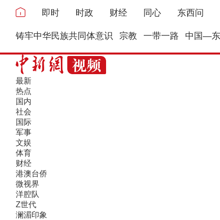
即时
时政
财经
同心
东西问
铸牢中华民族共同体意识
宗教
一带一路
中国—
最新
热点
国内
社会
国际
军事
文娱
体育
财经
港澳台侨
微视界
洋腔队
Z世代
澜湄印象