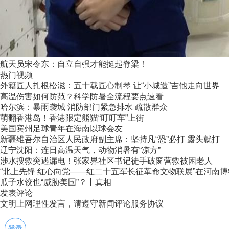
航天员宋令东：自立自强才能挺起脊梁！
热门视频
外籍匠人扎根松滋：五十载匠心制琴 让“小城造”吉他走向世界
高温伤害如何防范？科学防暑全流程要点速看
哈尔滨：暴雨袭城 消防部门紧急排水 疏散群众
萌翻香港岛！香港限定熊猫“叮叮车”上街
美国宾州足球青年在海南以球会友
新疆维吾尔自治区人民政府副主席：坚持凡“恐”必打 露头就打
辽宁沈阳：连日高温天气，动物消暑有“凉方”
涉水搜救突遇漏电！张家界社区书记徒手破窗营救被困老人
“北上先锋 红心向党——红二十五军长征革命文物联展”在河南
瓜子水饺也“威胁美国”？丨真相
发表评论
文明上网理性发言，请遵守新闻评论服务协议
登录