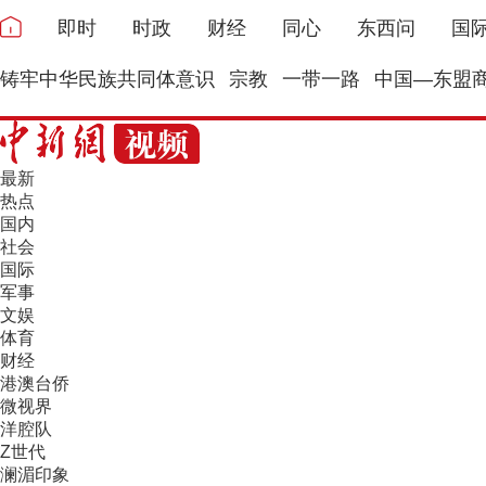
即时
时政
财经
同心
东西问
国
铸牢中华民族共同体意识
宗教
一带一路
中国—东盟
最新
热点
国内
社会
国际
军事
文娱
体育
财经
港澳台侨
微视界
洋腔队
Z世代
澜湄印象