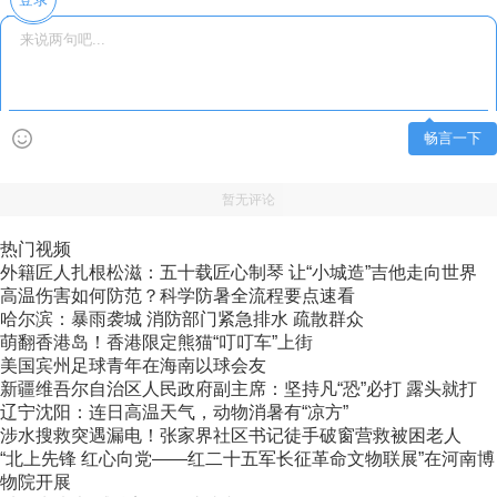
畅言一下
暂无评论
热门视频
外籍匠人扎根松滋：五十载匠心制琴 让“小城造”吉他走向世界
高温伤害如何防范？科学防暑全流程要点速看
哈尔滨：暴雨袭城 消防部门紧急排水 疏散群众
萌翻香港岛！香港限定熊猫“叮叮车”上街
美国宾州足球青年在海南以球会友
新疆维吾尔自治区人民政府副主席：坚持凡“恐”必打 露头就打
辽宁沈阳：连日高温天气，动物消暑有“凉方”
涉水搜救突遇漏电！张家界社区书记徒手破窗营救被困老人
“北上先锋 红心向党——红二十五军长征革命文物联展”在河南博
物院开展