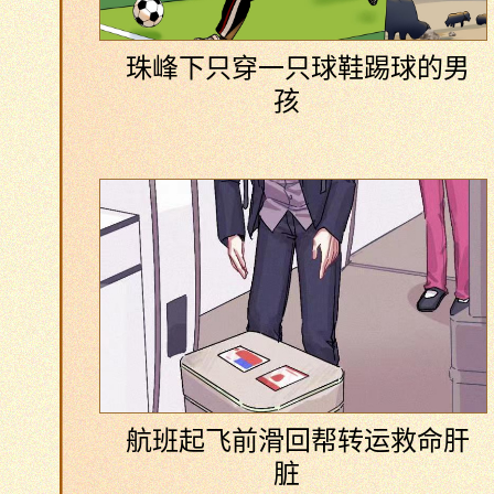
珠峰下只穿一只球鞋踢球的男
孩
航班起飞前滑回帮转运救命肝
脏