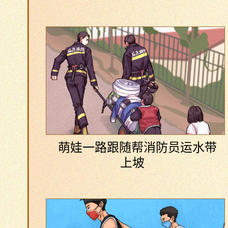
萌娃一路跟随帮消防员运水带
上坡