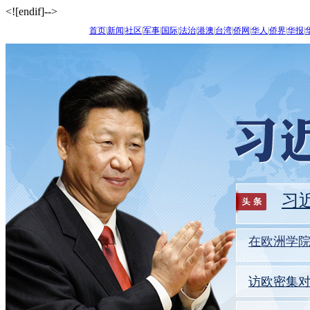
<![endif]-->
首页
|
新闻
|
社区
|
军事
|
国际
|
法治
|
港澳
|
台湾
|
侨网
|
华人
|
侨界
|
华报
|
习
在欧洲学
访欧密集