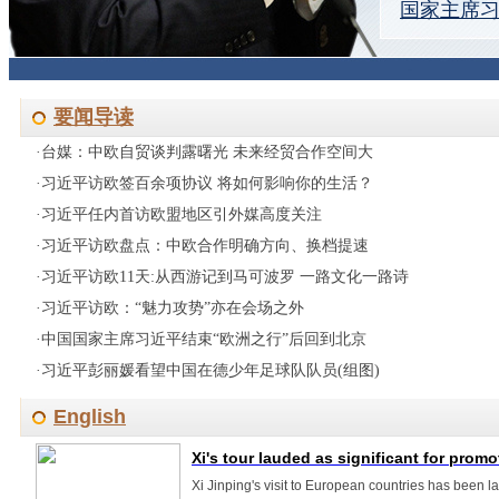
国家主席习
要闻导读
·
台媒：中欧自贸谈判露曙光 未来经贸合作空间大
·
习近平访欧签百余项协议 将如何影响你的生活？
·
习近平任内首访欧盟地区引外媒高度关注
·
习近平访欧盘点：中欧合作明确方向、换档提速
·
习近平访欧11天:从西游记到马可波罗 一路文化一路诗
·
习近平访欧：“魅力攻势”亦在会场之外
·
中国国家主席习近平结束“欧洲之行”后回到北京
·
习近平彭丽媛看望中国在德少年足球队队员(组图)
English
Xi's tour lauded as significant for promo
Xi Jinping's visit to European countries has been 