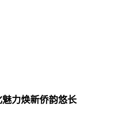
化魅力焕新侨韵悠长