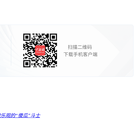
乐观的“傻瓜”斗士