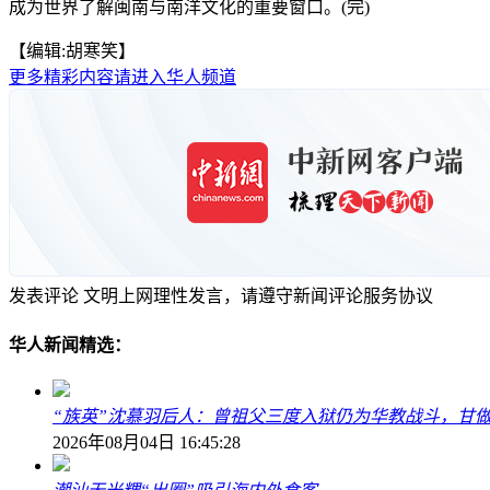
成为世界了解闽南与南洋文化的重要窗口。(完)
【编辑:胡寒笑】
更多精彩内容请进入华人频道
发表评论
文明上网理性发言，请遵守新闻评论服务协议
华人新闻精选：
“族英”沈慕羽后人：曾祖父三度入狱仍为华教战斗，甘做
2026年08月04日 16:45:28