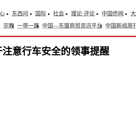
心
东西问
国际
社会
理论·评论
中国侨网
大
识
宗教
一带一路
中国—东盟商贸资讯平台
中国新闻周
于注意行车安全的领事提醒