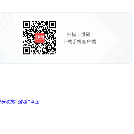
乐观的“傻瓜”斗士