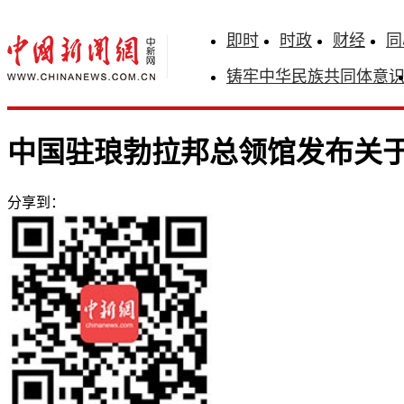
即时
时政
财经
同
铸牢中华民族共同体意
中国驻琅勃拉邦总领馆发布关
分享到：