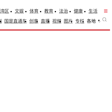
湾区
文娱
体育
教育
法治
健康
生活
刊
国是直通车
创意
直播
视频
图片
专栏
各地