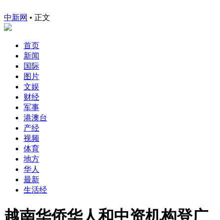
中新网
•
正文
首页
新闻
国际
图片
文娱
财经
军事
港澳台
产经
视频
体育
地方
华人
最新
生活经
越南华侨华人和中资机构登广